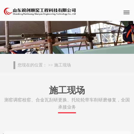
您现在的位置：
>> 施工现场
施工现场
测窑调窑校窑、合金瓦刮研更换、托轮轮带车削研磨修复，全国
承接业务