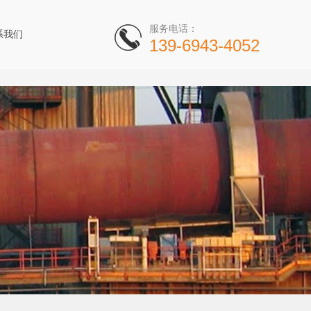
服务电话：
系我们
139-6943-4052