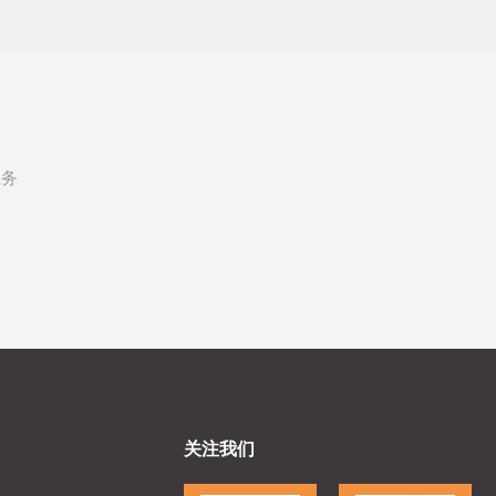
业务
关注我们